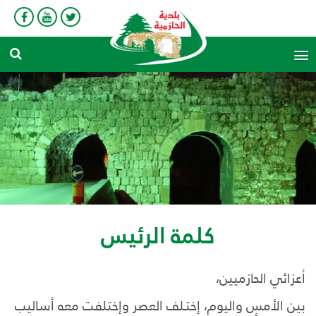
search
كلمة الرئيس
أعزائي الحازميين،
بين الأمس واليوم، إختـلف العصر وإختلفت معه أساليب