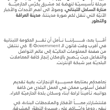
مرحـلة تـأسيسيـّــة لنهضـة غد مشـرق يكـرّس الحـازميـّــــــــة
منـارة السـاحل اللبنـاني
، وصولاً الى أهم الأحداث والأخبار
الآنيّة التي تنقل لكم صورة مدينتنا،
مدينة العراقة
والتطور
.
أمّــــــــــــا بعـد، فـــــــــــــــــإننــــــــا نـــــأمل أن تـقـــــــــر الحكومة اللبنـانية
في أقرب وقت قـانون الـ E-Government كي ننتـقل
من صفحة المعلومـات الحـاليــّــة إلى عـالم التـواصل
والتـفـاعل حيث يــُـــصـبح بالإمكـان إنـجـاز كـافة المعـاملات
البلديــّـة عبر شبكـة الإنترنت.
نعـاهدكم بمتـابعة مسيــــــــــرة الإنـجـازات، بغيـة تـقديم
أفضل أسلوب ممكن في العمل البلدي من كـافة
جوانبـه، تــأميـنـاً لراحة أبنـاء وسكـان بلدة الحـازميـّـة الغراء.
فلنتشـارك معــــــــــــاً الأفكـار والمـلاحظـات البنـاءة، كي
نبقى دومـاً وإيـّــــــــاكم على مسيرة التطوّر المشرقة,