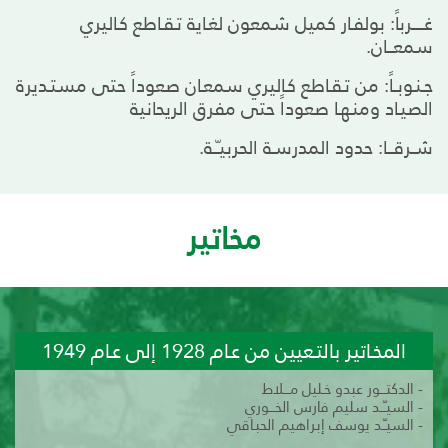
غــــــرباً: بولفـار كميل شمعون لغـاية تـقـاطع كـاليري
سمعـــان.
جـنـوبــاً: من تـقـاطع كـاليري سمعـان صعوداً حتى مستـديرة
الصيـاد ومنـهـا صعوداً حتى مفرق الريحانية
شــرقـــا: حدود المدرسـة الحربيـّــة.
مخاتير
المخـاتير بالتـعيين من عـام 1928 إلى عـام 1949
- الدكتـــور عبدو خـليل مـــلاط
- السيـّــد سليم فارس الخـــوري
- السيـّـد يوسف إبراهيم الحبـاقي