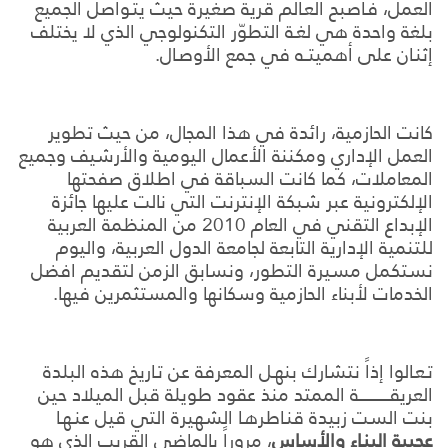
العمل، فـأصبح العـالم قرية صغيرة حيث يتـواصل الجميع
بلغة واحدة هي لغـة التطوّر التكنولوجي الذي لا يختلف
إثنـان على أهميتــه في جمع الأوصـال.
كانت الحازمية، رائدة في هذا المجال، من حيث تطوير
العمل الإداري ومكننة الأعمال اليومية والأرشيف وجميع
المعاملات، كما كانت السباقة في اطلاق صفحتها
الإلكترونية عبر شبكة الإنترنت التي نالت عليها جائزة
الإبداع التقني في العام 2010 من المنظمة العربية
للتنمية الإدارية التابعة لجامعة الدول العربية، واليوم
نستكمل مسيرة التطور، ونسابق الزمن لتقديم افضل
الخدمات لأبناء الحازمية وسكانها والمستثمرين فيها.
تـعـالوا إذاً نتشارك بنهـل المعرفة عن تـاريخ هذه البلدة
العريقـــــــــــــــة الممتد منذ عقود طويلة قبل الميلاد حين
بنت الست زبيدة قنـاطرهـا الشهيرة التي قيل عنـهـا
عجيبة البنـاء والأساس
، مروراً بالماضي القريب الذي هو