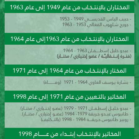
المخـتـاران بالإنتــخــاب من عـام 1949 إلى عـام 1963
- حبيب اليـاس القديســــي 1949 - 1953
- جورج شـلهوب الفغـالي 1953 - 1963
المخـتـاران بالإنتــخــاب من عـام
1963
إلى عـام 1964
- عبدو خليل إسطــــــفــان 1963 - 1964
(فتــرة إنـــتــقاليـّــة / عضو إختـيـاري / مختــــار)
المخـتار بالإنتــخــاب من عـام 1964 إلى عـام 1971
-
بشـارة يـوسف الغـاوي
1964 - 1971 (وفـــــــــــاة)
المخـاتير بالتــعيين من عـام 1971 إلى عـام 1998
- عبدو خـليــل إسطـفـــان 1971 - 1979 (عضـو إخـتــياري / مختـــار).
- طـانيوس عبــدو حـريقة 1979- 1984 (عضــو إختياري / مختــــار).
- روبير طـانيوس حـريقــــة 1984 - 1998 (بالتـــكليف)
المخـاتير بالإنتــخــاب إبتــــداء من عـــــــــــام 1998