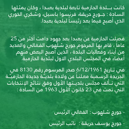
كـانت بــــــلدة الحـازمية تـابعة لبلدية بعبـدا ، وكـان يمثـلهـا
السـادة : جــــورج حريقة، فرنسوا بـاسيل، وشكري الخوري
الذي أصبح فيما بعد رئيسـاً لبلدية بعبدا.
فصـلت الحـازمية عن بعبدا بعد جهود دامت أكثر من 25
عـاماً ، قام بهـا المرحوم جورج شلهوب الفـغـالي والعديد
من أبنـاء وفعاليات البلدة ، الذين اصبح البعض منهم
أعضـاء في المجلس البلدي الاول لبلدية الحـازمية.
في تـــاريخ 6/12/1961 صدر المرسوم رقم 8130 في
الجريدة الرسمية معـلنــاً عن ولادة بلديــّــة جديدة الحـازميـّـــة
التي تــــألف مجلس بلديـــتـهـا الأول وفق نتــائج الإنتـخـابات
التي تمت في 23 كـانون الأول 1963 من السـادة :
-
جورج شلهوب : الفغالي الرئيس
-
جورج يوسف حريقة : نائب الرئيس