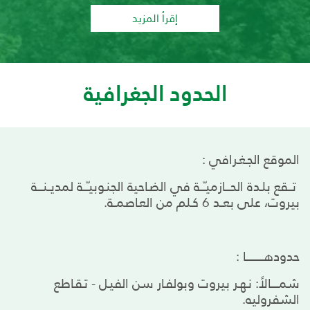
إقرأ المزيد
الحدود الجغرافية
الموقع الجـغـرافي :
تـــقع بلـدة الحــــازميـّـــة في الضـاحية الجنـوبيـّـــة لمديــنــــة
بيروت، على بعــد 6 كـلم من العـاصمــة.
حدودهـــــــــــــا :
شمــــــالاً: نـهـر بيروت وبولفـار سن الفيـل - تـقـاطع
الشفروليه.